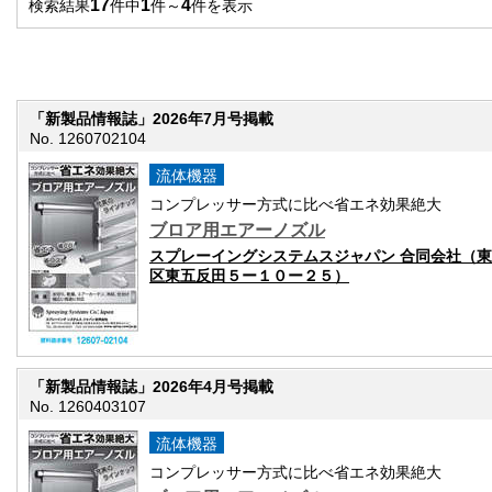
17
1
4
検索結果
件中
件～
件を表示
「新製品情報誌」2026年7月号掲載
No. 1260702104
流体機器
コンプレッサー方式に比べ省エネ効果絶大
ブロア用エアーノズル
スプレーイングシステムスジャパン 合同会社（
区東五反田５ー１０ー２５）
「新製品情報誌」2026年4月号掲載
No. 1260403107
流体機器
コンプレッサー方式に比べ省エネ効果絶大