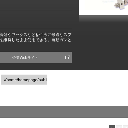
着剤やワックスなど粘性液に最適なスプ
を維持したまま使用できる。自動ガンと
企業Webサイト
/home/homepage/public_html/usr/detail_products.php
on line
251
">前の画面に戻る