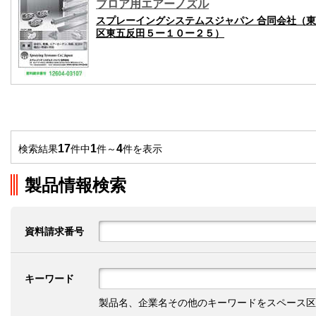
ブロア用エアーノズル
スプレーイングシステムスジャパン 合同会社（
区東五反田５ー１０ー２５）
17
1
4
検索結果
件中
件～
件を表示
製品情報検索
資料請求番号
キーワード
製品名、企業名その他のキーワードをスペース区