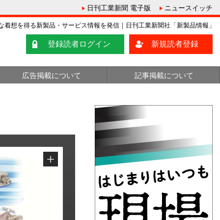
日刊工業新聞 電子版
ニュースイッチ
な着想を得る新製品・サービス情報を発信｜日刊工業新聞社「新製品情報」
登録読者ログイン
新規読者登録
広告掲載について
記事掲載について