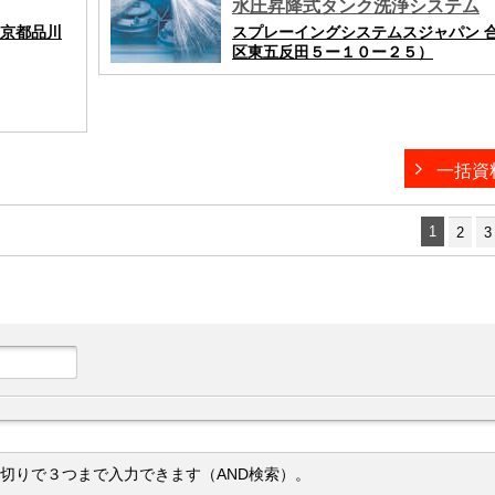
水圧昇降式タンク洗浄システム
東京都品川
スプレーイングシステムスジャパン 
区東五反田５ー１０ー２５）
一括資
1
2
3
切りで３つまで入力できます（AND検索）。