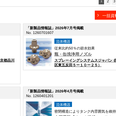
1
2
3
一括資
「新製品情報誌」2026年7月号掲載
No. 1260701607
流体機器
従来比約50％の節水効果
瓶・缶洗浄用ノズル
東京都品川
スプレーイングシステムスジャパン 
区東五反田５ー１０ー２５）
「新製品情報誌」2026年4月号掲載
No. 1260401201
流体機器
密閉構造によりタンク内雰囲気を維持