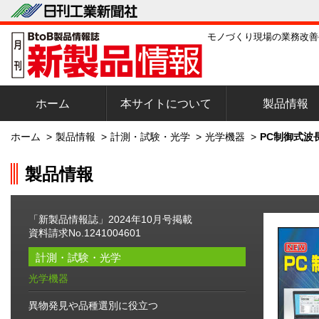
モノづくり現場の業務改善
ホーム
本サイトについて
製品情報
ホーム
>
製品情報
>
計測・試験・光学
>
光学機器
>
PC制御式波
製品情報
「新製品情報誌」2024年10月号掲載
資料請求No.1241004601
計測・試験・光学
光学機器
異物発見や品種選別に役立つ