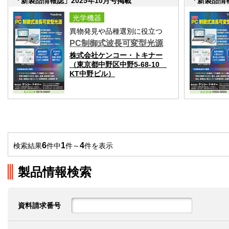
「新製品情報誌」2025年10月号掲載
「新製品情報
光学機器
異物発見や品種選別に役立つ
PC制御式波長可変型光源
株式会社ケンコー・トキナー
（東京都中野区中野5-68-10
KT中野ビル）
6
1
4
検索結果
件中
件～
件を表示
製品情報検索
資料請求番号