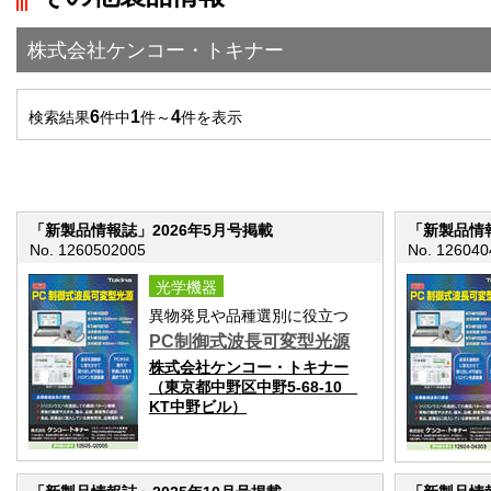
株式会社ケンコー・トキナー
6
1
4
検索結果
件中
件～
件を表示
「新製品情報誌」2026年5月号掲載
「新製品情報
No. 1260502005
No. 126040
光学機器
異物発見や品種選別に役立つ
PC制御式波長可変型光源
株式会社ケンコー・トキナー
（東京都中野区中野5-68-10
KT中野ビル）