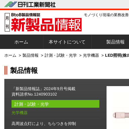
モノづくり現場の業務改善
ホーム
本サイトについて
製品情報
ホーム
>
製品情報
>
計測・試験・光学
>
光学機器
>
LED照明(株
製品情報
「新製品情報誌」2024年9月号掲載
資料請求No.1240903102
計測・試験・光学
光学機器
高周波点灯により、ちらつきを抑制