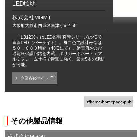
LED照明
株式会社MGMT
大阪府大阪市西成区南津守5-2-55
「LB1200」はLED照明 直管シリーズの40形
直管LED（バーライト）。昼白色で設計寿命は
５０，０００時間（40℃にて）。過電流および
過電圧保護回路を内蔵。ポリカーボネート＋ア
ルミフレーム仕様で衝撃に強く、最大5本の連結
が可能。
企業Webサイト
/home/homepage/public_h
on line
251
その他製品情報
">前の画面に戻る
株式会社MGMT