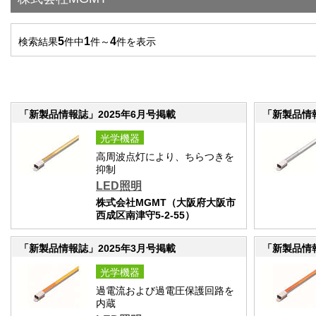
5
1
4
検索結果
件中
件～
件を表示
「新製品情報誌」2025年6月号掲載
「新製品情報
光学機器
高周波点灯により、ちらつきを
抑制
LED照明
株式会社MGMT（大阪府大阪市
西成区南津守5-2-55）
「新製品情報誌」2025年3月号掲載
「新製品情報
光学機器
過電流および過電圧保護回路を
内蔵