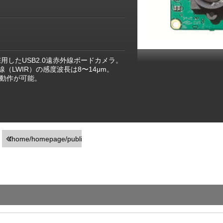
を採用したUSB2.0遠赤外線ボードカメラ。
線（LWIR）の感度波長は8〜14μm。
し動作が可能。
/home/homepage/public_html/usr/detail_products.php
on line
251
">前の画面に戻る