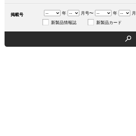
年
月号〜
年
月
掲載号
新製品情報誌
新製品カード