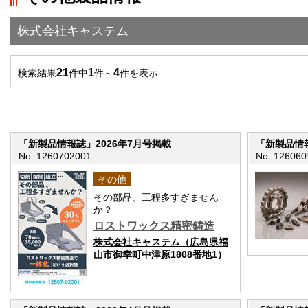
">前の画面に戻る
株式会社キャステム
21
1
4
検索結果
件中
件～
件を表示
「新製品情報誌」2026年7月号掲載
「新製品情報
No. 1260702001
No. 126060
その他
その部品、工程多すぎません
か？
ロストワックス精密鋳造
株式会社キャステム（広島県福
山市御幸町中津原1808番地1）