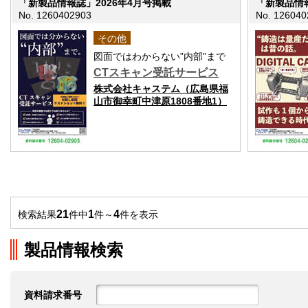
「新製品情報誌」2026年4月号掲載
「新製品情報
No. 1260402903
No. 126040
その他
図面ではわからない”内部”まで
CTスキャン受託サービス
株式会社キャステム（広島県福
山市御幸町中津原1808番地1）
21
1
4
検索結果
件中
件～
件を表示
製品情報検索
資料請求番号