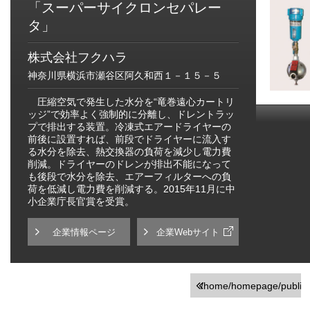
「スーパーサイクロンセパレー
タ」
株式会社フクハラ
神奈川県横浜市瀬谷区阿久和西１－１５－５
圧縮空気で発生した水分を“竜巻遠心カートリ
ッジ”で効率よく強制的に分離し、ドレントラッ
プで排出する装置。冷凍式エアードライヤーの
前後に設置すれば、前段でドライヤーに流入す
る水分を除去、熱交換器の負荷を減少し電力費
削減。ドライヤーのドレンが排出不能になって
も後段で水分を除去、エアーフィルターへの負
荷を低減し電力費を削減する。2015年11月に中
小企業庁長官賞を受賞。
企業情報ページ
企業Webサイト
/home/homepage/public_h