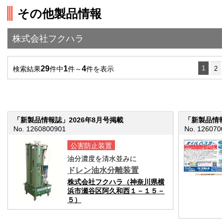
on line
251
その他製品情報
">前の画面に戻る
株式会社フクハラ
29
1
4
1
検索結果
件中
件～
件を表示
2
「新製品情報誌」2026年8月号掲載
「新製品情報
No. 1260800901
No. 126070
公害防止装置
油分濃度を清水並みに
ドレン油水分離装置
株式会社フクハラ（神奈川県横
浜市瀬谷区阿久和西１－１５－
５）