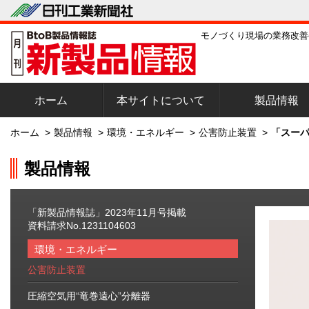
モノづくり現場の業務改善
ホーム
本サイトについて
製品情報
ホーム
>
製品情報
>
環境・エネルギー
>
公害防止装置
>
「スーパ
製品情報
「新製品情報誌」2023年11月号掲載
資料請求No.1231104603
環境・エネルギー
公害防止装置
圧縮空気用“竜巻遠心”分離器