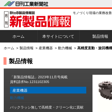
モノづくり現場の業務改善
ホーム
本サイトについて
製品情報
ホーム
>
製品情報
>
産業機器
>
動力機械
>
高精度直動・旋回機構
製品情報
「新製品情報誌」2023年11月号掲載
資料請求No.1231102305
産業機器
動力機械
バックラッシ無しで高精度・クリーン化に貢献