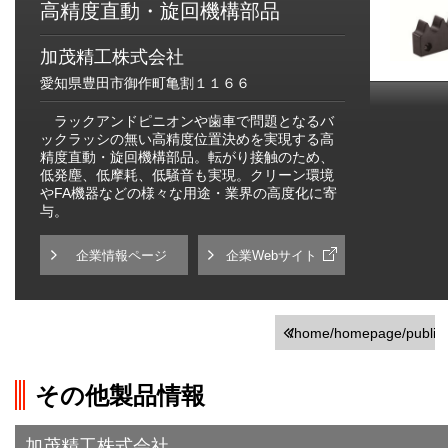
高精度直動・旋回機構部品
加茂精工株式会社
愛知県豊田市御作町亀割１１６６
ラックアンドピニオンや歯車で問題となるバ
ックラッシの無い高精度位置決めを実現する高
精度直動・旋回機構部品。転がり接触のため、
低発塵、低摩耗、低騒音も実現。クリーン環境
やFA機器などの様々な用途・業界の高度化に寄
与。
企業情報ページ
企業Webサイト
/home/homepage/public_h
on line
251
その他製品情報
">前の画面に戻る
加茂精工株式会社