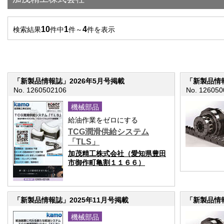
10
1
4
検索結果
件中
件～
件を表示
「新製品情報誌」2026年5月号掲載
「新製品情報
No. 1260502106
No. 126050
機械部品
給油作業をゼロにする
TCG潤滑供給システム
「TLS」
加茂精工株式会社（愛知県豊田
市御作町亀割１１６６）
「新製品情報誌」2025年11月号掲載
「新製品情報
機械部品