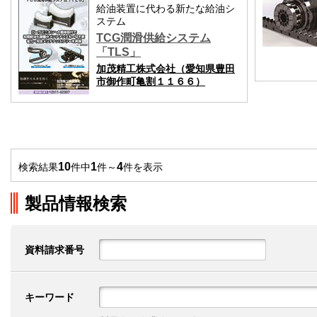
給油装置に代わる新たな給油シ
ステム
TCG潤滑供給システム
「TLS」
加茂精工株式会社（愛知県豊田
市御作町亀割１１６６）
10
1
4
検索結果
件中
件～
件を表示
製品情報検索
資料請求番号
キーワード