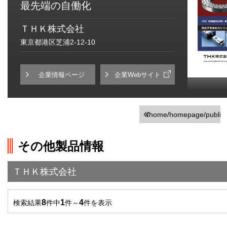
最先端の自働化
ＴＨＫ株式会社
東京都港区芝浦2-12-10
企業情報ページ
企業Webサイト
/home/homepage/public_h
on line
251
その他製品情報
">前の画面に戻る
ＴＨＫ株式会社
8
1
4
検索結果
件中
件～
件を表示