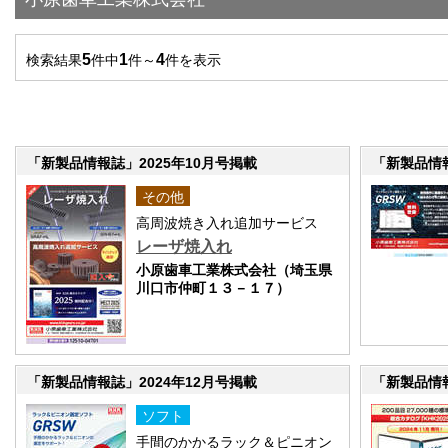
5
1
4
検索結果
件中
件～
件を表示
「新製品情報誌」2025年10月号掲載
「新製品情報
その他
高周波焼き入れ追加サービス
レーザ焼入れ
小原歯車工業株式会社（埼玉県
川口市仲町１３－１７）
「新製品情報誌」2024年12月号掲載
「新製品情報
ソフト
手間のかかるラック＆ピニオン