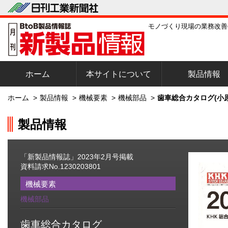
モノづくり現場の業務改善
ホーム
本サイトについて
製品情報
ホーム
>
製品情報
>
機械要素
>
機械部品
>
歯車総合カタログ(小
製品情報
「新製品情報誌」2023年2月号掲載
資料請求No.1230203801
機械要素
機械部品
歯車総合カタログ