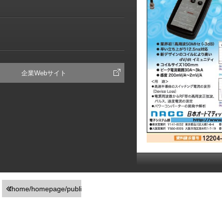
企業Webサイト
/home/homepage/public_html/usr/detail_products.php
on line
251