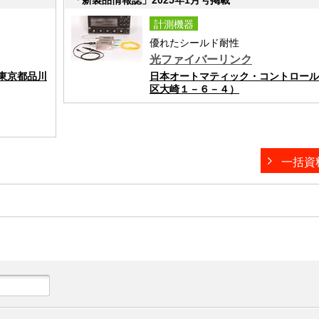
計測機器
優れたシールド耐性
光ファイバーリンク
東京都品川
日本オートマティック・コントロール
区大崎１－６－４）
一括資