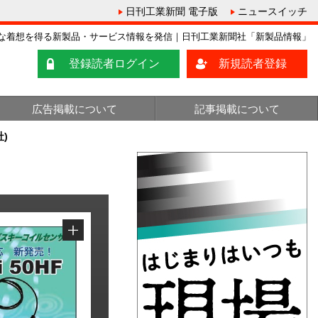
日刊工業新聞 電子版
ニュースイッチ
な着想を得る新製品・サービス情報を発信｜日刊工業新聞社「新製品情報」
登録読者ログイン
新規読者登録
広告掲載について
記事掲載について
)