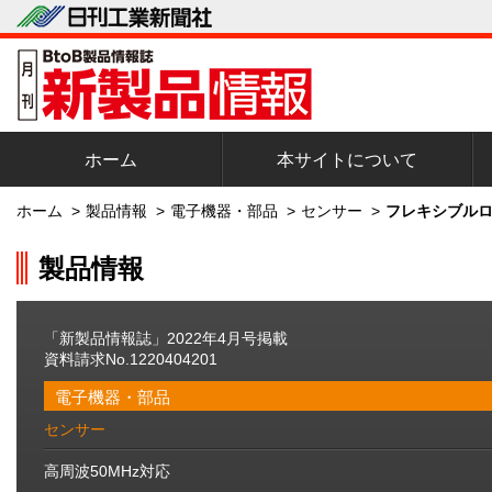
ホーム
本サイトについて
ホーム
>
製品情報
>
電子機器・部品
>
センサー
>
フレキシブルロ
製品情報
「新製品情報誌」2022年4月号掲載
資料請求No.1220404201
電子機器・部品
センサー
高周波50MHz対応