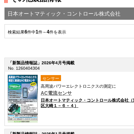
日本オートマティック・コントロール株式会社
6
1
4
検索結果
件中
件～
件を表示
「新製品情報誌」2026年4月号掲載
No. 1260404304
センサー
高周波パワーエレクトロニクスの測定に
AC電流センサ
日本オートマティック・コントロール株式会社（
区大崎１－６－４）
「新製品情報誌」2025年1月号掲載