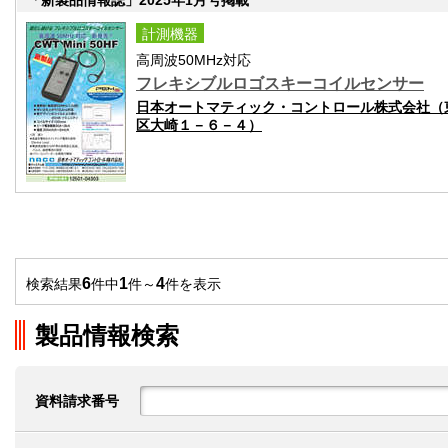
計測機器
高周波50MHz対応
フレキシブルロゴスキーコイルセンサー
日本オートマティック・コントロール株式会社（
区大崎１－６－４）
6
1
4
検索結果
件中
件～
件を表示
製品情報検索
資料請求番号