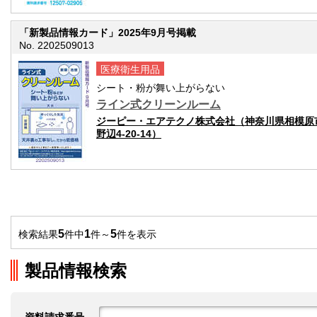
「新製品情報カード」2025年9月号掲載
No. 2202509013
医療衛生用品
シート・粉が舞い上がらない
ライン式クリーンルーム
ジーピー・エアテクノ株式会社（神奈川県相模原
野辺4-20-14）
5
1
5
検索結果
件中
件～
件を表示
製品情報検索