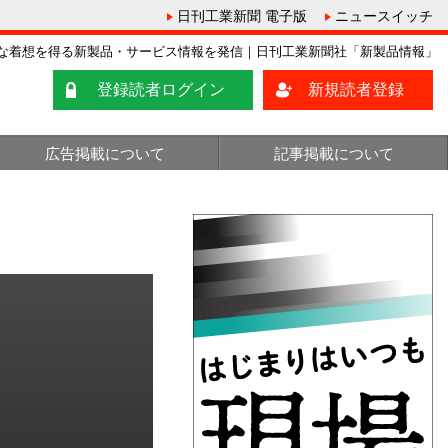
日刊工業新聞 電子版
ニュースイッチ
な着想を得る新製品・サービス情報を発信｜日刊工業新聞社「新製品情報」
登録読者ログイン
新規読者登録
広告掲載について
記事掲載について