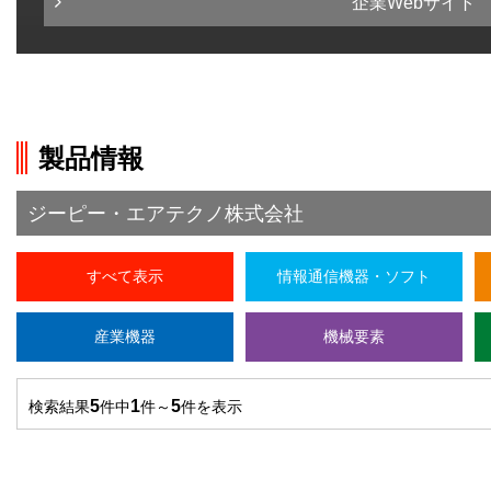
企業Webサイト
製品情報
ジーピー・エアテクノ株式会社
すべて表示
情報通信機器・ソフト
産業機器
機械要素
5
1
5
検索結果
件中
件～
件を表示