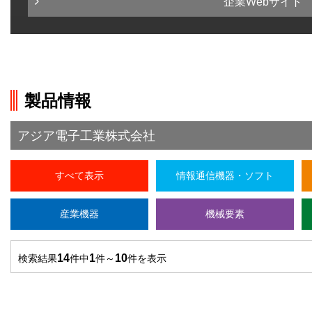
企業Webサイト
製品情報
アジア電子工業株式会社
すべて表示
情報通信機器・ソフト
産業機器
機械要素
14
1
10
検索結果
件中
件～
件を表示