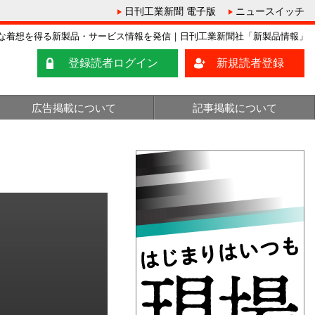
日刊工業新聞 電子版
ニュースイッチ
な着想を得る新製品・サービス情報を発信｜日刊工業新聞社「新製品情報」
登録読者ログイン
新規読者登録
広告掲載について
記事掲載について