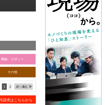
機械・ロボット
その他
1
次へ進む
2
料請求はこちらから