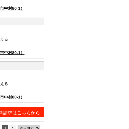
中村80-1）
える
中村80-1）
える
中村80-1）
料請求はこちらから
1
次へ進む
2