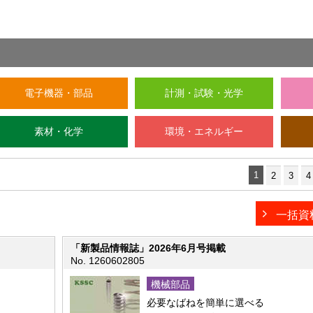
電子機器・部品
計測・試験・光学
素材・化学
環境・エネルギー
1
2
3
4
一括資
「新製品情報誌」2026年6月号掲載
No. 1260602805
機械部品
必要なばねを簡単に選べる