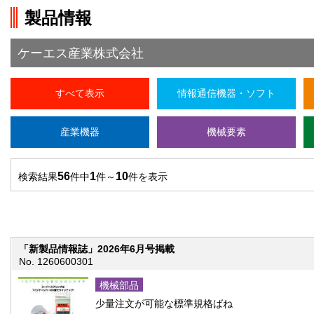
製品情報
ケーエス産業株式会社
すべて表示
情報通信機器・ソフト
産業機器
機械要素
56
1
10
検索結果
件中
件～
件を表示
「新製品情報誌」2026年6月号掲載
No. 1260600301
機械部品
少量注文が可能な標準規格ばね