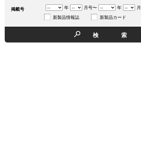
年
月号〜
年
月
掲載号
新製品情報誌
新製品カード
検