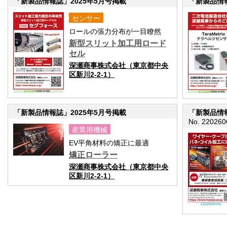
「新製品情報誌」2025年5月号掲載
「新製品情報
センサー
ロールの張力分布が一目瞭然
新型スリット加工用ロード
セル
深瀬商事株式会社（東京都中央
区新川2-2-1）
「新製品情報誌」2025年5月号掲載
「新製品情報
No. 220260
産業用機械
EV平角材料の矯正に最適
矯正ローラー
深瀬商事株式会社（東京都中央
区新川2-2-1）