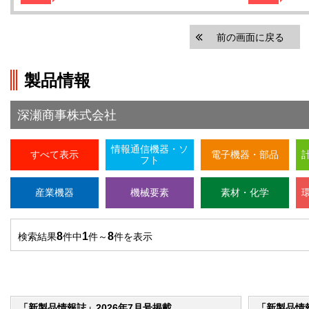
前の画面に戻る
製品情報
深瀬商事株式会社
情報通信機器・ソ
すべて表示
電子機器・部品
フト
産業機器
機械要素
素材・化学
8
1
8
検索結果
件中
件～
件を表示
「新製品情報誌」2026年7月号掲載
「新製品情報