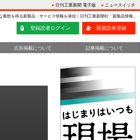
日刊工業新聞 電子版
ニュースイッチ
な着想を得る新製品・サービス情報を発信｜日刊工業新聞社「新製品情報」
登録読者ログイン
新規読者登録
広告掲載について
記事掲載について