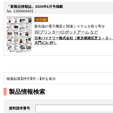
「新製品情報誌」2026年6月号掲載
No. 1260604401
その他
最先端の電子機器と関連システムを取り寄せ
3Dプリンター/ロボットアーム など
日本バイナリー株式会社（東京都港区芝２－３－
大門ビル 2F）
1
1
1
検索結果
件中
件～
件を表示
製品情報検索
資料請求番号