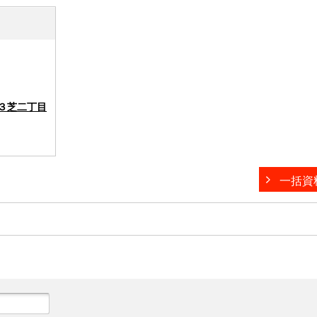
３芝二丁目
一括資