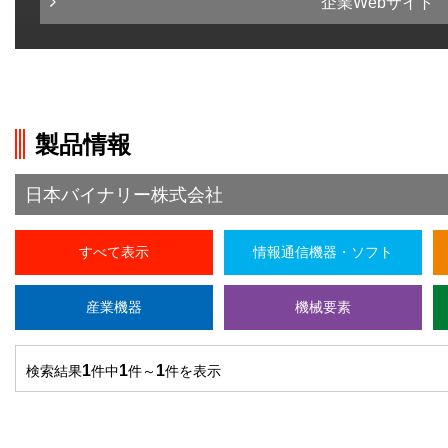
企業Webサイト
製品情報
日本バイナリー株式会社
すべて表示
情報通信機器・ソフト
産業機器
機械要素
1
1
1
検索結果
件中
件～
件を表示