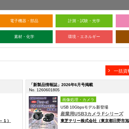
電子機器・部品
計測・試験・光学
素材・化学
環境・エネルギー
一括資
「新製品情報誌」2026年6月号掲載
No. 1260601805
画像処理・カメラ
USB 10Gbpsモデル新登場
産業用USB3カメラ Fシリーズ
－１）
東芝テリー株式会社（東京都日野市旭