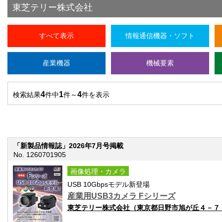
東芝テリー株式会社
すべて表示
情報通信機器・ソフト
産業機器
機械要素
4
1
4
検索結果
件中
件～
件を表示
「新製品情報誌」2026年7月号掲載
No. 1260701905
画像処理・カメラ
USB 10Gbpsモデル新登場
産業用USB3カメラ Fシリーズ
東芝テリー株式会社（東京都日野市旭が丘４－７