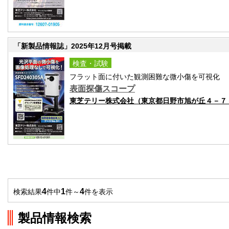
「新製品情報誌」2025年12月号掲載
検査・試験
フラット面に付いた観測困難な微小傷を可視化
表面探傷スコープ
東芝テリー株式会社（東京都日野市旭が丘４－７
4
1
4
検索結果
件中
件～
件を表示
製品情報検索