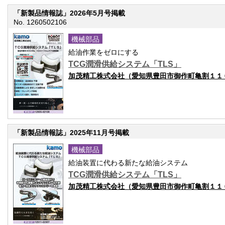
「新製品情報誌」2026年5月号掲載
No. 1260502106
機械部品
給油作業をゼロにする
TCG潤滑供給システム「TLS」
加茂精工株式会社（愛知県豊田市御作町亀割１１
「新製品情報誌」2025年11月号掲載
機械部品
給油装置に代わる新たな給油システム
TCG潤滑供給システム「TLS」
加茂精工株式会社（愛知県豊田市御作町亀割１１