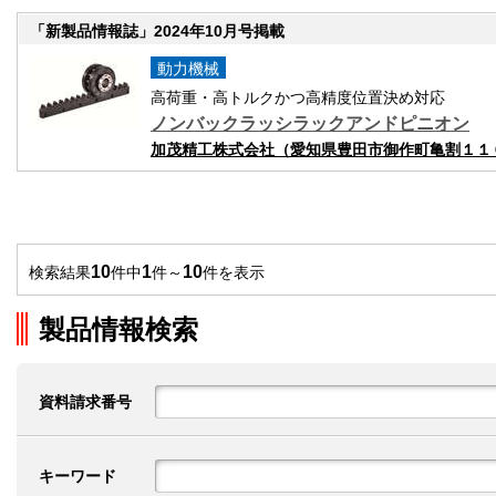
「新製品情報誌」2024年10月号掲載
動力機械
高荷重・高トルクかつ高精度位置決め対応
ノンバックラッシラックアンドピニオン
加茂精工株式会社（愛知県豊田市御作町亀割１１
10
1
10
検索結果
件中
件～
件を表示
製品情報検索
資料請求番号
キーワード