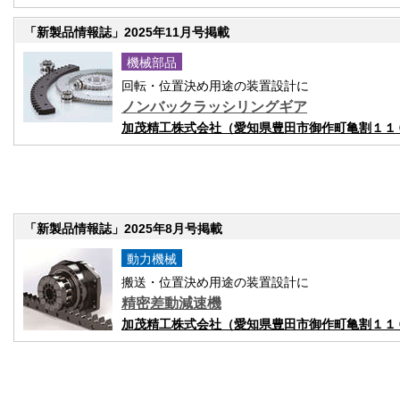
「新製品情報誌」2025年11月号掲載
機械部品
回転・位置決め用途の装置設計に
ノンバックラッシリングギア
加茂精工株式会社（愛知県豊田市御作町亀割１１
「新製品情報誌」2025年8月号掲載
動力機械
搬送・位置決め用途の装置設計に
精密差動減速機
加茂精工株式会社（愛知県豊田市御作町亀割１１