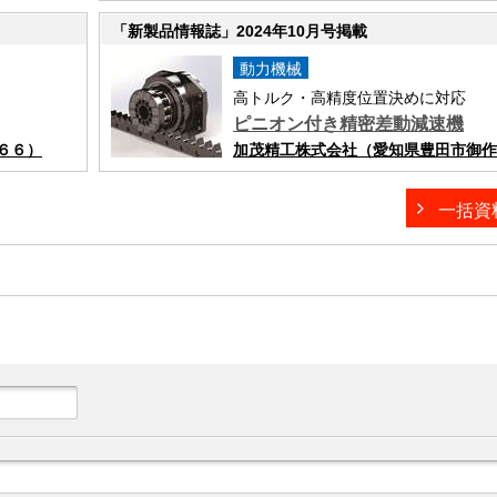
「新製品情報誌」2024年10月号掲載
動力機械
高トルク・高精度位置決めに対応
ピニオン付き精密差動減速機
６６）
加茂精工株式会社（愛知県豊田市御作
一括資