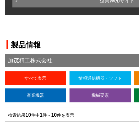
企業Webサイト
製品情報
加茂精工株式会社
すべて表示
情報通信機器・ソフト
産業機器
機械要素
10
1
10
検索結果
件中
件～
件を表示