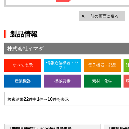
前の画面に戻る
製品情報
株式会社イマダ
情報通信機器・ソ
すべて表示
電子機器・部品
フト
産業機器
機械要素
素材・化学
22
1
10
検索結果
件中
件～
件を表示
「新製品情報誌」2026年5月号掲載
「新製品情報