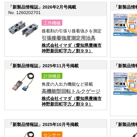
「新製品情報誌」2026年2月号掲載
「新製品情報
No. 1260202701
工作機械
接着剤の引張り接着強さを測定
引張接着強度測定用治具
株式会社イマダ（愛知県豊橋市
神野新田町字力ノ割９９）
「新製品情報誌」2025年11月号掲載
「新製品情報
計測機器
角度の入出力機能など搭載
高機能型回転トルクゲージ
株式会社イマダ（愛知県豊橋市
神野新田町字力ノ割９９）
「新製品情報誌」2025年10月号掲載
「新製品情報
センサー