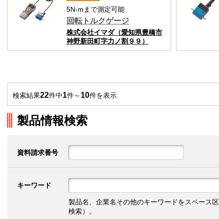
5N-mまで測定可能
回転トルクゲージ
株式会社イマダ（愛知県豊橋市
神野新田町字力ノ割９９）
22
1
10
検索結果
件中
件～
件を表示
製品情報検索
資料請求番号
キーワード
製品名、企業名その他のキーワードをスペース区
検索）。